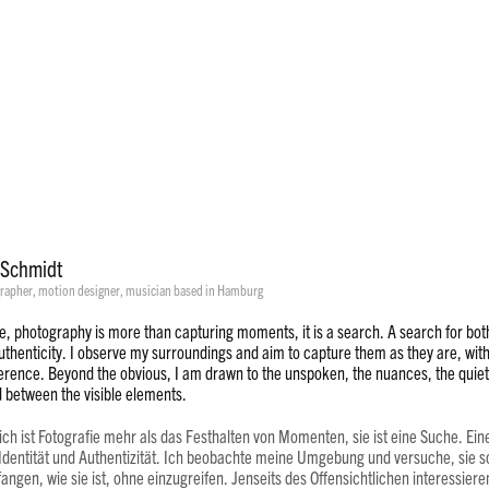
 Schmidt
rapher, motion designer,
musician
based in Hamburg
e, photography is more than capturing moments, it is a search. A search for both
uthenticity. I observe my surroundings and aim to capture them as they are, wit
ference. Beyond the obvious, I am drawn to the unspoken, the nuances, the quiet 
d between the visible elements.
ich ist Fotografie mehr als das Festhalten von Momenten, sie ist eine Suche. Ei
Identität und Authentizität. Ich beobachte meine Umgebung und versuche, sie s
angen, wie sie ist, ohne einzugreifen. Jenseits des Offensichtlichen interessier