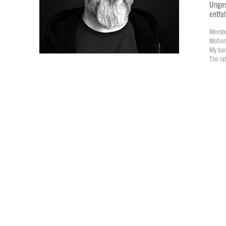
Unges
entfal
Member
Motion
My ba
The la