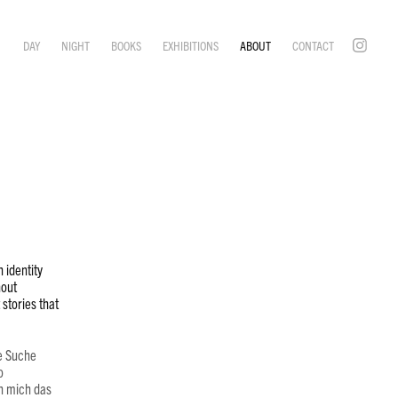
DAY
NIGHT
BOOKS
EXHIBITIONS
ABOUT
CONTACT
 identity
hout
stories that
ne Suche
o
en mich das