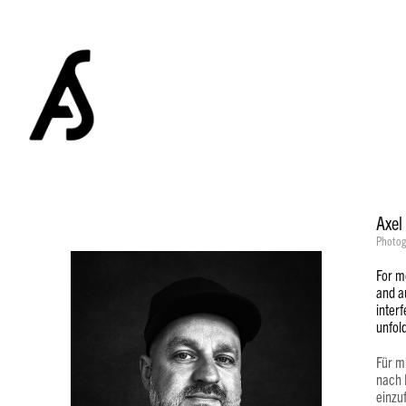
Axel
Photog
For m
and a
inter
unfol
Für m
nach 
einzuf